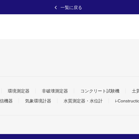
一覧に戻る
環境測定器
非破壊測定器
コンクリート試験機
土
信機器
気象環境計器
水質測定器・水位計
i-Construc