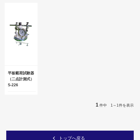
平板載荷試験器
（二点計測式）
S-226
1
件中 1～1件を表示
トップへ戻る