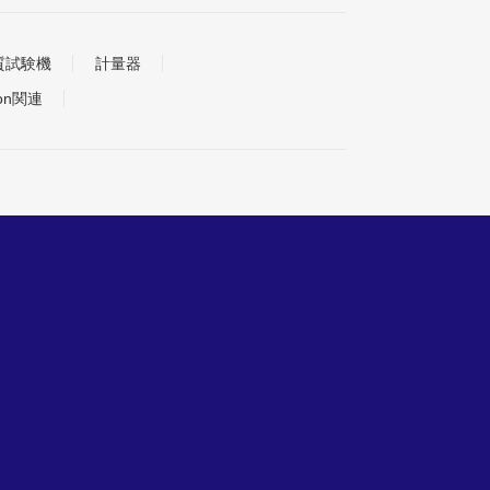
質試験機
計量器
tion関連