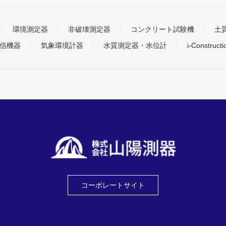
環境測定器
非破壊測定器
コンクリート試験機
土
信機器
気象環境計器
水質測定器・水位計
i-Construc
コーポレートサイト