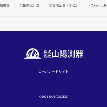
信機器
気象環境計器
水質測定器・水位計
i-Construc
コーポレートサイト
©2018 SANYOSOKKI