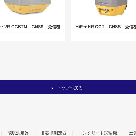
Per VR GGBTM GNSS 受信機
HiPer HR GGT GNSS 受信
トップへ戻る
環境測定器
非破壊測定器
コンクリート試験機
土