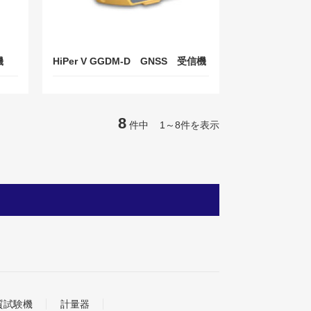
機
HiPer V GGDM-D GNSS 受信機
8
件中 1～8件を表示
質試験機
計量器