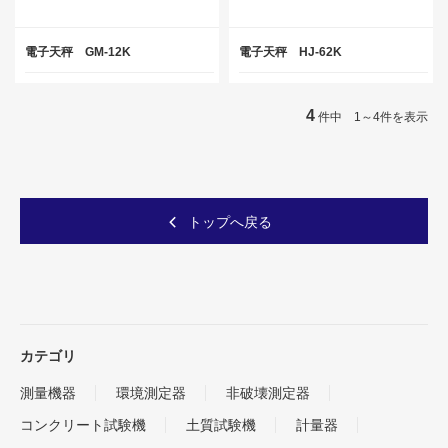
電子天秤 GM-12K
電子天秤 HJ-62K
4
件中 1～4件を表示
トップへ戻る
カテゴリ
測量機器
環境測定器
非破壊測定器
コンクリート試験機
土質試験機
計量器