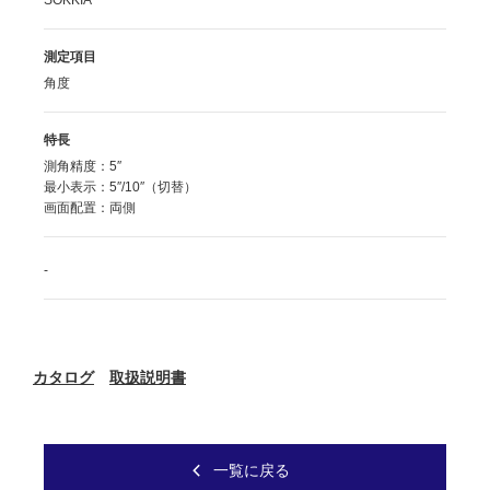
SOKKIA
測定項目
角度
特長
測角精度：5″
最小表示：5″/10″（切替）
画面配置：両側
-
カタログ
取扱説明書
一覧に戻る