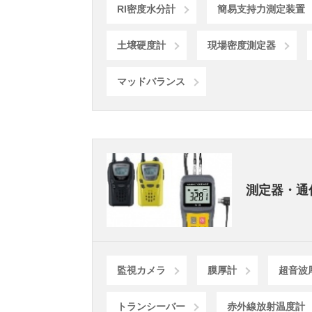
RI密度水分計
簡易支持力測定装置
土壌硬度計
現場密度測定器
マッドバランス
測定器・通
監視カメラ
膜厚計
超音波
トランシーバー
赤外線放射温度計