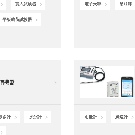
貫入試験器
電子天秤
吊り秤
平板載荷試験器
信機器
厚さ計
水分計
雨量計
風速計