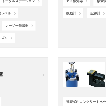
トータルステーション
ガス検知器
酸素
動レベル
振動計
記録計
レーザー墨出器
リズム
器
連続式RIコンクリート水