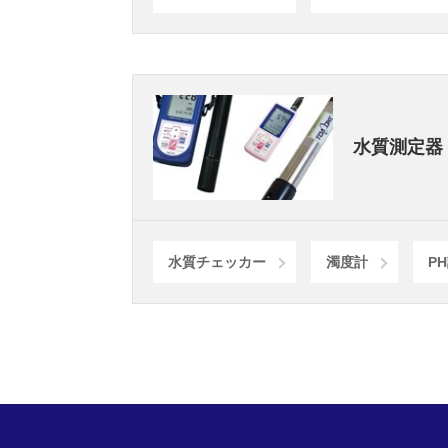
水質測定器
水質チェッカー
濁度計
P