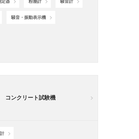
測定器
粉塵計
騒音計
騒音・振動表示機
コンクリート試験機
分計