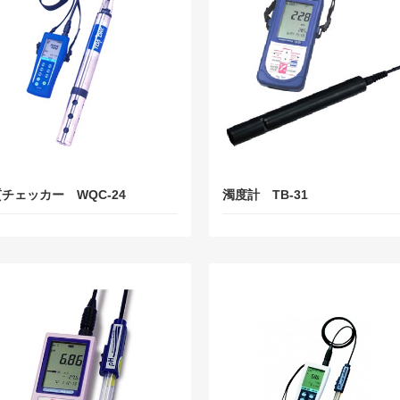
チェッカー WQC-24
濁度計 TB-31