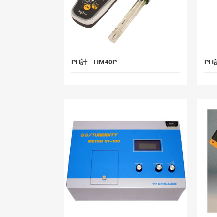
PH計 HM40P
PH