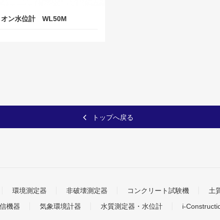
オン水位計 WL50M
トップへ戻る
環境測定器
非破壊測定器
コンクリート試験機
土
信機器
気象環境計器
水質測定器・水位計
i-Construc