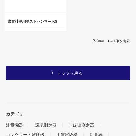
岩盤計測用テストハンマー KS
3
件中 1～3件を表示
トップへ戻る
カテゴリ
測量機器
環境測定器
非破壊測定器
コンクリート試験機
土質試験機
計量器